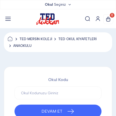
Okul
Seçiniz
TED DÜKKAN
0
TED YAYINLARI
TED MERSİN KOLEJİ
TED OKUL KIYAFETLERİ
TED LOKUM
ANAOKULU
ANAHTARLIK
Okul Kodu
BARDAK ALTLIĞI & MAGNET
BLOKNOT & DEFTER
DEVAM ET