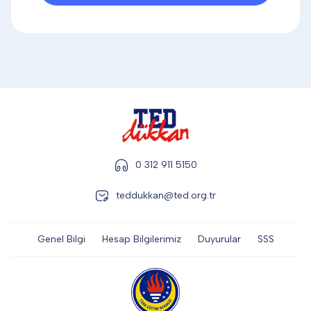
DİĞER
KALEM & KALEM SETİ
KUPALAR
0 312 911 5150
ŞAPKA
teddukkan@ted.org.tr
TERMOS & FİNCAN
Genel Bilgi
Hesap Bilgilerimiz
Duyurular
SSS