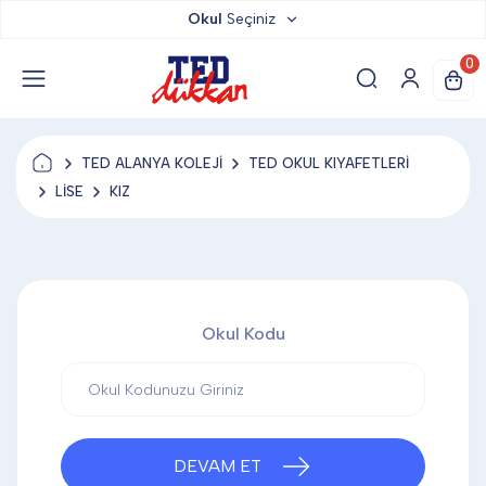
Okul
Seçiniz
TED DÜKKAN
0
TED YAYINLARI
TED ALANYA KOLEJİ
TED OKUL KIYAFETLERİ
TED LOKUM
LİSE
KIZ
ANAHTARLIK
Okul Kodu
BARDAK ALTLIĞI & MAGNET
BLOKNOT & DEFTER
DEVAM ET