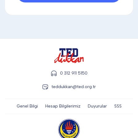
DİĞER
KALEM & KALEM SETİ
KUPALAR
0 312 911 5150
ŞAPKA
teddukkan@ted.org.tr
TERMOS & FİNCAN
Genel Bilgi
Hesap Bilgilerimiz
Duyurular
SSS