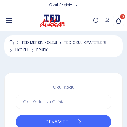
Okul
Seçiniz
TED DÜKKAN
0
TED YAYINLARI
TED MERSİN KOLEJİ
TED OKUL KIYAFETLERİ
TED LOKUM
İLKOKUL
ERKEK
ANAHTARLIK
Okul Kodu
BARDAK ALTLIĞI & MAGNET
BLOKNOT & DEFTER
DEVAM ET