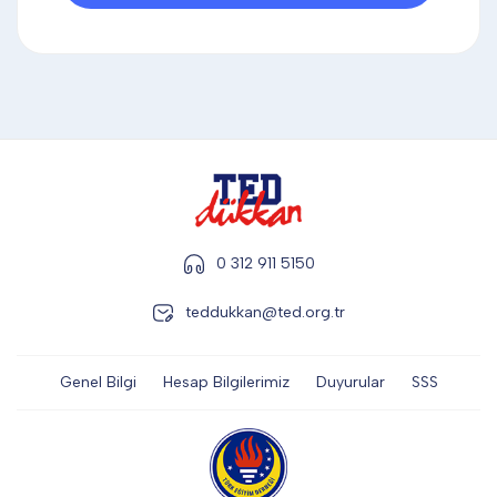
DİĞER
KALEM & KALEM SETİ
KUPALAR
0 312 911 5150
ŞAPKA
teddukkan@ted.org.tr
TERMOS & FİNCAN
Genel Bilgi
Hesap Bilgilerimiz
Duyurular
SSS