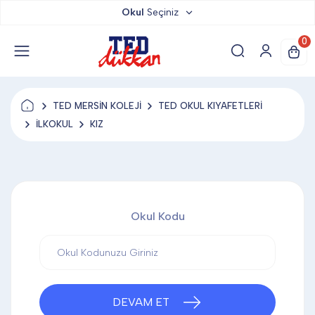
Okul
Seçiniz
TED DÜKKAN
0
TED YAYINLARI
TED MERSİN KOLEJİ
TED OKUL KIYAFETLERİ
TED LOKUM
İLKOKUL
KIZ
ANAHTARLIK
Okul Kodu
BARDAK ALTLIĞI & MAGNET
BLOKNOT & DEFTER
DEVAM ET