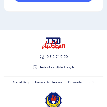
DİĞER
KALEM & KALEM SETİ
KUPALAR
0 312 911 5150
ŞAPKA
teddukkan@ted.org.tr
TERMOS & FİNCAN
Genel Bilgi
Hesap Bilgilerimiz
Duyurular
SSS