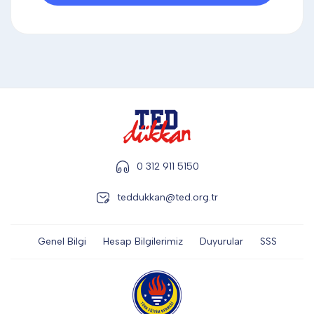
DİĞER
KALEM & KALEM SETİ
KUPALAR
0 312 911 5150
ŞAPKA
teddukkan@ted.org.tr
TERMOS & FİNCAN
Genel Bilgi
Hesap Bilgilerimiz
Duyurular
SSS