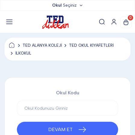
Okul
Seçiniz
TED DÜKKAN
0
TED YAYINLARI
TED ALANYA KOLEJİ
TED OKUL KIYAFETLERİ
TED LOKUM
İLKOKUL
ANAHTARLIK
Okul Kodu
BARDAK ALTLIĞI & MAGNET
BLOKNOT & DEFTER
DEVAM ET