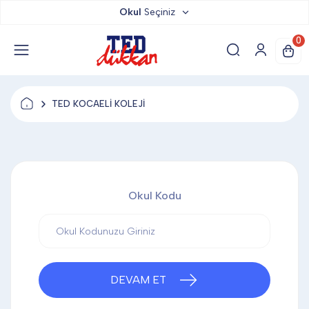
Okul
Seçiniz
TED DÜKKAN
0
TED YAYINLARI
TED KOCAELİ KOLEJİ
TED LOKUM
ANAHTARLIK
Okul Kodu
BARDAK ALTLIĞI & MAGNET
BLOKNOT & DEFTER
DEVAM ET