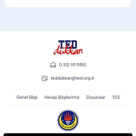
DİĞER
KALEM & KALEM SETİ
KUPALAR
0 312 911 5150
ŞAPKA
teddukkan@ted.org.tr
Genel Bilgi
Hesap Bilgilerimiz
Duyurular
SSS
TERMOS & FİNCAN