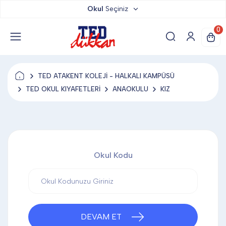
Okul
Seçiniz
TED DÜKKAN
0
TED YAYINLARI
TED ATAKENT KOLEJİ - HALKALI KAMPÜSÜ
TED LOKUM
TED OKUL KIYAFETLERİ
ANAOKULU
KIZ
ANAHTARLIK
Okul Kodu
BARDAK ALTLIĞI & MAGNET
BLOKNOT & DEFTER
DEVAM ET