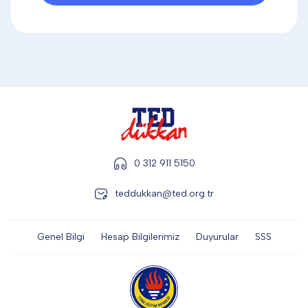
DİĞER
KALEM & KALEM SETİ
KUPALAR
0 312 911 5150
ŞAPKA
teddukkan@ted.org.tr
TERMOS & FİNCAN
Genel Bilgi
Hesap Bilgilerimiz
Duyurular
SSS