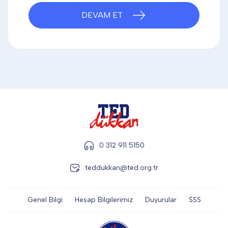
DİĞER
DEVAM ET
KALEM & KALEM SETİ
KUPALAR
ŞAPKA
0 312 911 5150
teddukkan@ted.org.tr
TERMOS & FİNCAN
Genel Bilgi
Hesap Bilgilerimiz
Duyurular
SSS