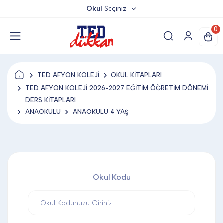
Okul
Seçiniz
TED DÜKKAN
0
TED YAYINLARI
TED AFYON KOLEJİ
OKUL KİTAPLARI
TED LOKUM
TED AFYON KOLEJİ 2026-2027 EĞİTİM ÖĞRETİM DÖNEMİ
DERS KİTAPLARI
ANAOKULU
ANAOKULU 4 YAŞ
ANAHTARLIK
BARDAK ALTLIĞI & MAGNET
Okul Kodu
BLOKNOT & DEFTER