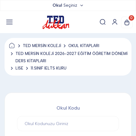
Okul
Seçiniz
TED DÜKKAN
0
TED YAYINLARI
TED MERSİN KOLEJİ
OKUL KİTAPLARI
TED LOKUM
TED MERSİN KOLEJİ 2026-2027 EĞİTİM ÖĞRETİM DÖNEMİ
DERS KİTAPLARI
LİSE
11.SINIF IELTS KURU
ANAHTARLIK
BARDAK ALTLIĞI & MAGNET
Okul Kodu
BLOKNOT & DEFTER