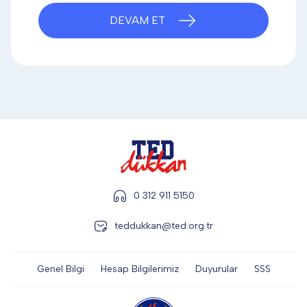
DİĞER
DEVAM ET
KALEM & KALEM SETİ
KUPALAR
ŞAPKA
0 312 911 5150
teddukkan@ted.org.tr
TERMOS & FİNCAN
Genel Bilgi
Hesap Bilgilerimiz
Duyurular
SSS