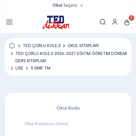
Okul
Seçiniz
TED DÜKKAN
0
TED YAYINLARI
TED ÇORLU KOLEJİ
OKUL KİTAPLARI
TED LOKUM
TED ÇORLU KOLEJİ 2026-2027 EĞİTİM ÖĞRETİM DÖNEMİ
DERS KİTAPLARI
LİSE
11.SINIF TM
ANAHTARLIK
BARDAK ALTLIĞI & MAGNET
Okul Kodu
BLOKNOT & DEFTER