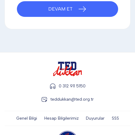
DİĞER
DEVAM ET
KALEM & KALEM SETİ
KUPALAR
ŞAPKA
0 312 911 5150
teddukkan@ted.org.tr
TERMOS & FİNCAN
Genel Bilgi
Hesap Bilgilerimiz
Duyurular
SSS