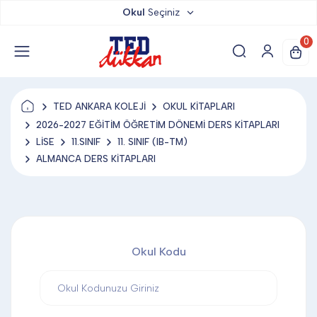
Okul
Seçiniz
TED DÜKKAN
0
TED YAYINLARI
TED ANKARA KOLEJİ
OKUL KİTAPLARI
TED LOKUM
2026-2027 EĞİTİM ÖĞRETİM DÖNEMİ DERS KİTAPLARI
LİSE
11.SINIF
11. SINIF (IB-TM)
ALMANCA DERS KİTAPLARI
ANAHTARLIK
BARDAK ALTLIĞI & MAGNET
Okul Kodu
BLOKNOT & DEFTER