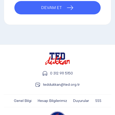
DİĞER
DEVAM ET
KALEM & KALEM SETİ
KUPALAR
ŞAPKA
0 312 911 5150
teddukkan@ted.org.tr
TERMOS & FİNCAN
Genel Bilgi
Hesap Bilgilerimiz
Duyurular
SSS