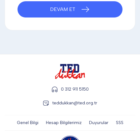
DİĞER
DEVAM ET
KALEM & KALEM SETİ
KUPALAR
ŞAPKA
0 312 911 5150
teddukkan@ted.org.tr
TERMOS & FİNCAN
Genel Bilgi
Hesap Bilgilerimiz
Duyurular
SSS