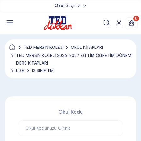
Okul
Seçiniz
TED DÜKKAN
0
TED YAYINLARI
TED MERSİN KOLEJİ
OKUL KİTAPLARI
TED LOKUM
TED MERSİN KOLEJİ 2026-2027 EĞİTİM ÖĞRETİM DÖNEMİ
DERS KİTAPLARI
LİSE
12.SINIF TM
ANAHTARLIK
BARDAK ALTLIĞI & MAGNET
Okul Kodu
BLOKNOT & DEFTER