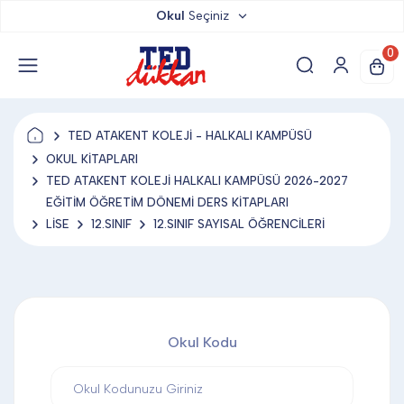
Okul
Seçiniz
TED DÜKKAN
0
TED YAYINLARI
TED ATAKENT KOLEJİ - HALKALI KAMPÜSÜ
TED LOKUM
OKUL KİTAPLARI
TED ATAKENT KOLEJİ HALKALI KAMPÜSÜ 2026-2027
EĞİTİM ÖĞRETİM DÖNEMİ DERS KİTAPLARI
ANAHTARLIK
LİSE
12.SINIF
12.SINIF SAYISAL ÖĞRENCİLERİ
BARDAK ALTLIĞI & MAGNET
Okul Kodu
BLOKNOT & DEFTER