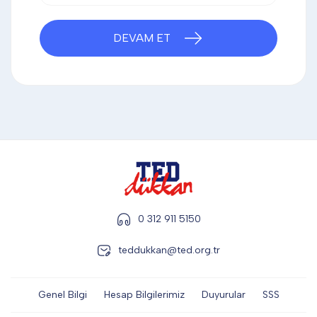
DİĞER
DEVAM ET
KALEM & KALEM SETİ
KUPALAR
ŞAPKA
0 312 911 5150
TERMOS & FİNCAN
teddukkan@ted.org.tr
Genel Bilgi
Hesap Bilgilerimiz
Duyurular
SSS