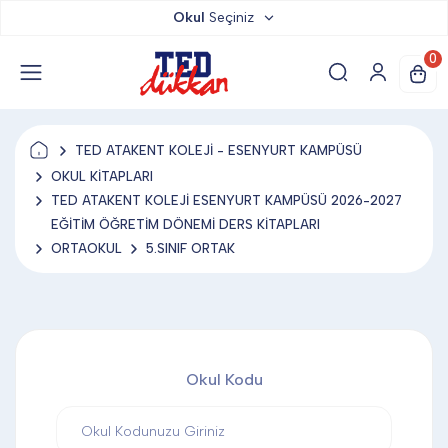
Okul
Seçiniz
TED DÜKKAN
0
TED YAYINLARI
TED ATAKENT KOLEJİ - ESENYURT KAMPÜSÜ
TED LOKUM
OKUL KİTAPLARI
TED ATAKENT KOLEJİ ESENYURT KAMPÜSÜ 2026-2027
EĞİTİM ÖĞRETİM DÖNEMİ DERS KİTAPLARI
ANAHTARLIK
ORTAOKUL
5.SINIF ORTAK
BARDAK ALTLIĞI & MAGNET
Okul Kodu
BLOKNOT & DEFTER