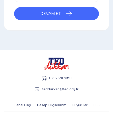
DİĞER
DEVAM ET
KALEM & KALEM SETİ
KUPALAR
ŞAPKA
0 312 911 5150
TERMOS & FİNCAN
teddukkan@ted.org.tr
Genel Bilgi
Hesap Bilgilerimiz
Duyurular
SSS