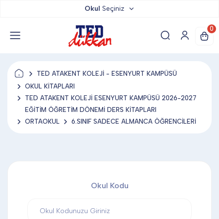
Okul
Seçiniz
TED DÜKKAN
0
TED YAYINLARI
TED ATAKENT KOLEJİ - ESENYURT KAMPÜSÜ
TED LOKUM
OKUL KİTAPLARI
TED ATAKENT KOLEJİ ESENYURT KAMPÜSÜ 2026-2027
EĞİTİM ÖĞRETİM DÖNEMİ DERS KİTAPLARI
ANAHTARLIK
ORTAOKUL
6.SINIF SADECE ALMANCA ÖĞRENCİLERİ
BARDAK ALTLIĞI & MAGNET
Okul Kodu
BLOKNOT & DEFTER