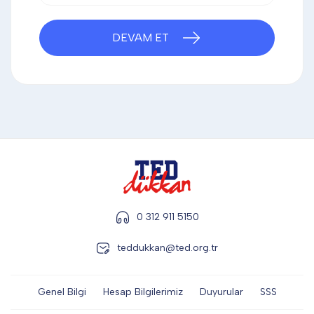
DİĞER
DEVAM ET
KALEM & KALEM SETİ
KUPALAR
ŞAPKA
0 312 911 5150
TERMOS & FİNCAN
teddukkan@ted.org.tr
Genel Bilgi
Hesap Bilgilerimiz
Duyurular
SSS