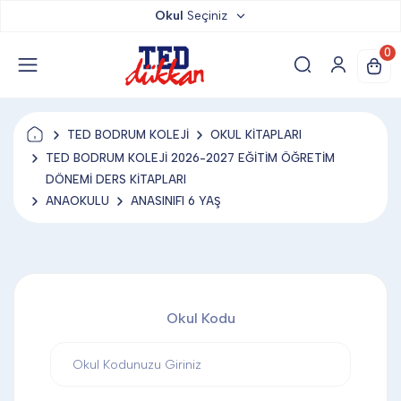
Okul
Seçiniz
TED DÜKKAN
0
TED YAYINLARI
TED BODRUM KOLEJİ
OKUL KİTAPLARI
TED LOKUM
TED BODRUM KOLEJİ 2026-2027 EĞİTİM ÖĞRETİM
DÖNEMİ DERS KİTAPLARI
ANAOKULU
ANASINIFI 6 YAŞ
ANAHTARLIK
BARDAK ALTLIĞI & MAGNET
Okul Kodu
BLOKNOT & DEFTER