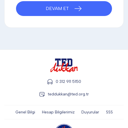
DİĞER
DEVAM ET
KALEM & KALEM SETİ
KUPALAR
ŞAPKA
0 312 911 5150
teddukkan@ted.org.tr
TERMOS & FİNCAN
Genel Bilgi
Hesap Bilgilerimiz
Duyurular
SSS