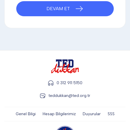
DİĞER
DEVAM ET
KALEM & KALEM SETİ
KUPALAR
ŞAPKA
0 312 911 5150
teddukkan@ted.org.tr
TERMOS & FİNCAN
Genel Bilgi
Hesap Bilgilerimiz
Duyurular
SSS