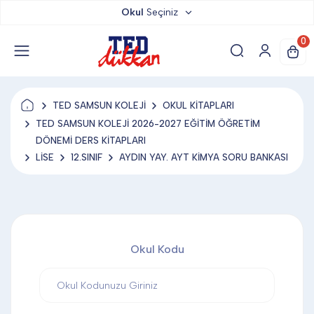
Okul
Seçiniz
TED DÜKKAN
0
TED YAYINLARI
TED SAMSUN KOLEJİ
OKUL KİTAPLARI
TED LOKUM
TED SAMSUN KOLEJİ 2026-2027 EĞİTİM ÖĞRETİM
DÖNEMİ DERS KİTAPLARI
LİSE
12.SINIF
AYDIN YAY. AYT KİMYA SORU BANKASI
ANAHTARLIK
BARDAK ALTLIĞI & MAGNET
Okul Kodu
BLOKNOT & DEFTER