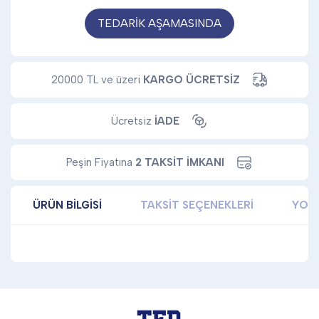
TEDARİK AŞAMASINDA
20000 TL ve üzeri
KARGO ÜCRETSİZ
Ücretsiz
İADE
Peşin Fiyatına
2 TAKSİT İMKANI
ÜRÜN BILGISI
TAKSIT SEÇENEKLERI
YOR