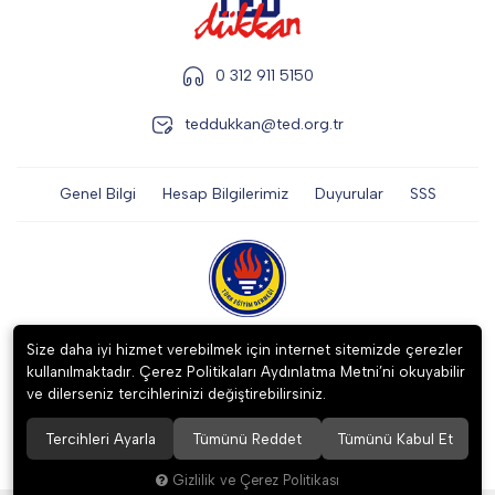
0 312 911 5150
teddukkan@ted.org.tr
Genel Bilgi
Hesap Bilgilerimiz
Duyurular
SSS
2023 ©
TÜRK EĞİTİM DERNEĞİ İKTİSADİ İŞLETMESİ
. Tüm hakları
Size daha iyi hizmet verebilmek için internet sitemizde çerezler
saklıdır.
kullanılmaktadır. Çerez Politikaları Aydınlatma Metni’ni okuyabilir
ve dilerseniz tercihlerinizi değiştirebilirsiniz.
Tercihleri Ayarla
Tümünü Reddet
Tümünü Kabul Et
256 BitSSL
Encryption
Gizlilik ve Çerez Politikası