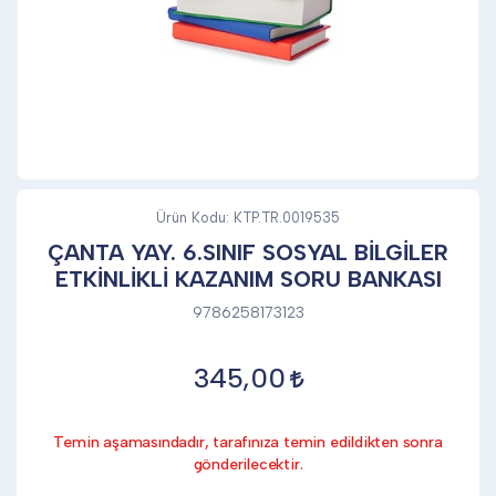
DİĞER
KALEM & KALEM SETİ
KUPALAR
Ürün Kodu:
KTP.TR.0019535
ÇANTA YAY. 6.SINIF SOSYAL BİLGİLER
ETKİNLİKLİ KAZANIM SORU BANKASI
ŞAPKA
9786258173123
TERMOS & FİNCAN
345,00
Temin aşamasındadır, tarafınıza temin edildikten sonra
gönderilecektir.