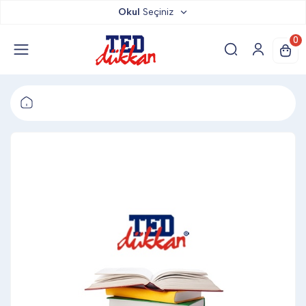
Okul
Seçiniz
TED DÜKKAN
0
TED YAYINLARI
TED LOKUM
ANAHTARLIK
BARDAK ALTLIĞI & MAGNET
BLOKNOT & DEFTER