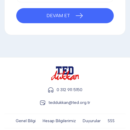
DİĞER
DEVAM ET
KALEM & KALEM SETİ
KUPALAR
ŞAPKA
0 312 911 5150
TERMOS & FİNCAN
teddukkan@ted.org.tr
Genel Bilgi
Hesap Bilgilerimiz
Duyurular
SSS