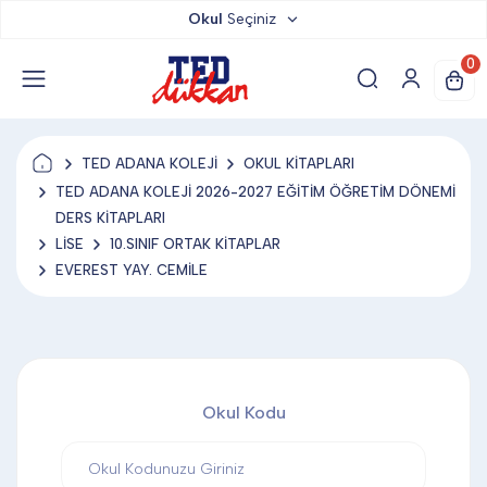
Okul
Seçiniz
TED DÜKKAN
0
TED YAYINLARI
TED ADANA KOLEJİ
OKUL KİTAPLARI
TED LOKUM
TED ADANA KOLEJİ 2026-2027 EĞİTİM ÖĞRETİM DÖNEMİ
DERS KİTAPLARI
LİSE
10.SINIF ORTAK KİTAPLAR
ANAHTARLIK
EVEREST YAY. CEMİLE
BARDAK ALTLIĞI & MAGNET
Okul Kodu
BLOKNOT & DEFTER