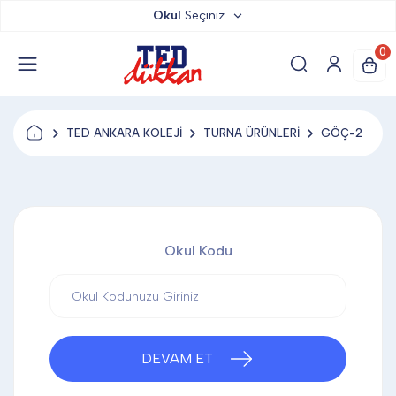
Okul
Seçiniz
TED DÜKKAN
0
TED YAYINLARI
TED ANKARA KOLEJİ
TURNA ÜRÜNLERİ
GÖÇ-2
TED LOKUM
ANAHTARLIK
Okul Kodu
BARDAK ALTLIĞI & MAGNET
BLOKNOT & DEFTER
DEVAM ET