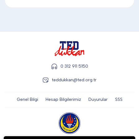
DİĞER
KALEM & KALEM SETİ
KUPALAR
0 312 911 5150
ŞAPKA
teddukkan@ted.org.tr
Genel Bilgi
Hesap Bilgilerimiz
Duyurular
SSS
TERMOS & FİNCAN