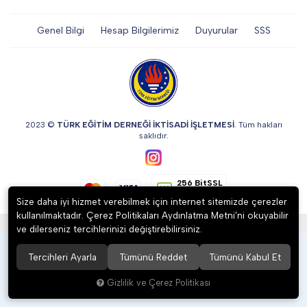
DİĞER
Genel Bilgi
Hesap Bilgilerimiz
Duyurular
SSS
KALEM & KALEM SETİ
KUPALAR
2023 ©
TÜRK EĞİTİM DERNEĞİ İKTİSADİ İŞLETMESİ
. Tüm hakları
saklıdır.
ŞAPKA
256 BitSSL
Encryption
Size daha iyi hizmet verebilmek için internet sitemizde çerezler
kullanılmaktadır. Çerez Politikaları Aydınlatma Metni’ni okuyabilir
®
Hipotenüs
Yeni Nesil E-Ticaret Sistemleri ile Hazırlanmıştır.
TERMOS & FİNCAN
ve dilerseniz tercihlerinizi değiştirebilirsiniz.
Tercihleri Ayarla
Tümünü Reddet
Tümünü Kabul Et
Gizlilik ve Çerez Politikası