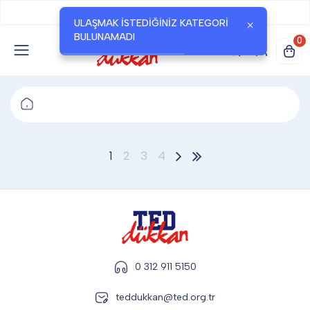
Okul
Seçiniz
TED DÜKKAN
ULAŞMAK ISTEDIĞINIZ KATEGORI
×
BULUNAMADI
0
TED YAYINLARI
TED LOKUM
1
2
3
4
ANAHTARLIK
BARDAK ALTLIĞI & MAGNET
0 312 911 5150
BLOKNOT & DEFTER
teddukkan@ted.org.tr