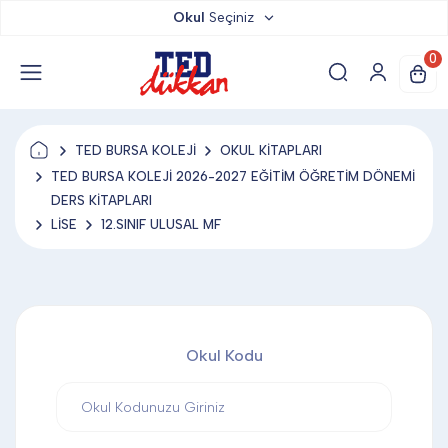
Okul
Seçiniz
TED DÜKKAN
0
TED YAYINLARI
TED BURSA KOLEJİ
OKUL KİTAPLARI
TED LOKUM
TED BURSA KOLEJİ 2026-2027 EĞİTİM ÖĞRETİM DÖNEMİ
DERS KİTAPLARI
LİSE
12.SINIF ULUSAL MF
ANAHTARLIK
BARDAK ALTLIĞI & MAGNET
Okul Kodu
BLOKNOT & DEFTER