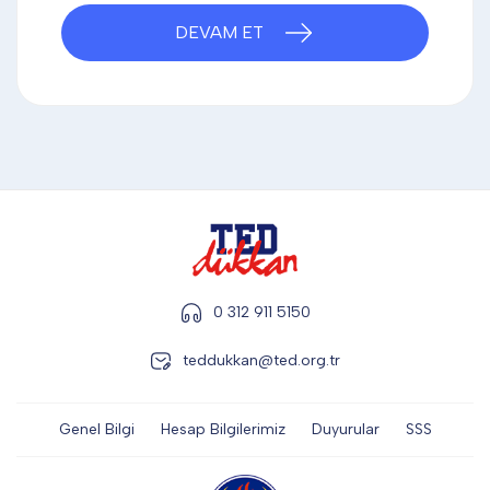
DİĞER
DEVAM ET
KALEM & KALEM SETİ
KUPALAR
ŞAPKA
0 312 911 5150
teddukkan@ted.org.tr
TERMOS & FİNCAN
Genel Bilgi
Hesap Bilgilerimiz
Duyurular
SSS