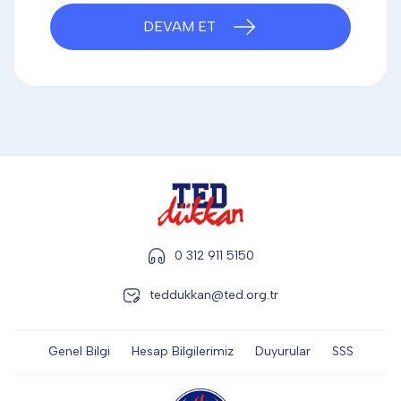
DİĞER
DEVAM ET
KALEM & KALEM SETİ
KUPALAR
ŞAPKA
0 312 911 5150
teddukkan@ted.org.tr
TERMOS & FİNCAN
Genel Bilgi
Hesap Bilgilerimiz
Duyurular
SSS