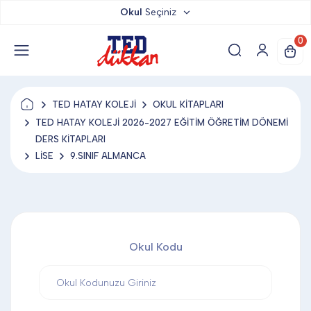
Okul
Seçiniz
TED DÜKKAN
0
TED YAYINLARI
TED HATAY KOLEJİ
OKUL KİTAPLARI
TED LOKUM
TED HATAY KOLEJİ 2026-2027 EĞİTİM ÖĞRETİM DÖNEMİ
DERS KİTAPLARI
LİSE
9.SINIF ALMANCA
ANAHTARLIK
BARDAK ALTLIĞI & MAGNET
Okul Kodu
BLOKNOT & DEFTER