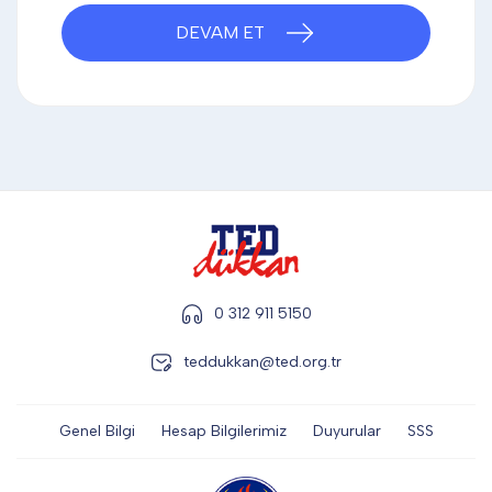
DİĞER
DEVAM ET
KALEM & KALEM SETİ
KUPALAR
ŞAPKA
0 312 911 5150
teddukkan@ted.org.tr
TERMOS & FİNCAN
Genel Bilgi
Hesap Bilgilerimiz
Duyurular
SSS