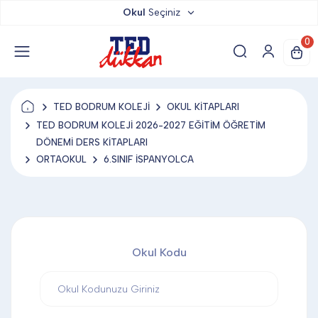
Okul
Seçiniz
TED DÜKKAN
0
TED YAYINLARI
TED BODRUM KOLEJİ
OKUL KİTAPLARI
TED LOKUM
TED BODRUM KOLEJİ 2026-2027 EĞİTİM ÖĞRETİM
DÖNEMİ DERS KİTAPLARI
ORTAOKUL
6.SINIF İSPANYOLCA
ANAHTARLIK
BARDAK ALTLIĞI & MAGNET
Okul Kodu
BLOKNOT & DEFTER