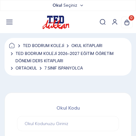
Okul
Seçiniz
TED DÜKKAN
0
TED YAYINLARI
TED BODRUM KOLEJİ
OKUL KİTAPLARI
TED LOKUM
TED BODRUM KOLEJİ 2026-2027 EĞİTİM ÖĞRETİM
DÖNEMİ DERS KİTAPLARI
ORTAOKUL
7.SINIF İSPANYOLCA
ANAHTARLIK
BARDAK ALTLIĞI & MAGNET
Okul Kodu
BLOKNOT & DEFTER