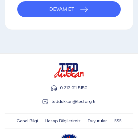
DİĞER
DEVAM ET
KALEM & KALEM SETİ
KUPALAR
ŞAPKA
0 312 911 5150
teddukkan@ted.org.tr
TERMOS & FİNCAN
Genel Bilgi
Hesap Bilgilerimiz
Duyurular
SSS