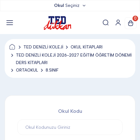
Okul
Seçiniz
TED DÜKKAN
0
TED YAYINLARI
TED DENİZLİ KOLEJİ
OKUL KİTAPLARI
TED LOKUM
TED DENİZLİ KOLEJİ 2026-2027 EĞİTİM ÖĞRETİM DÖNEMİ
DERS KİTAPLARI
ORTAOKUL
8.SINIF
ANAHTARLIK
BARDAK ALTLIĞI & MAGNET
Okul Kodu
BLOKNOT & DEFTER