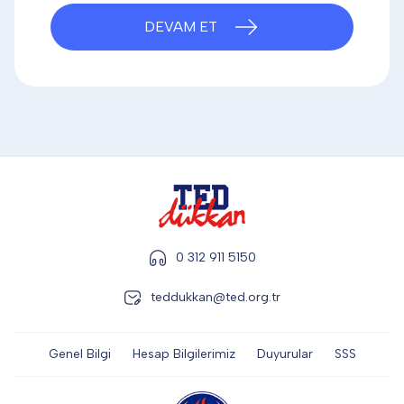
DİĞER
DEVAM ET
KALEM & KALEM SETİ
KUPALAR
ŞAPKA
0 312 911 5150
teddukkan@ted.org.tr
TERMOS & FİNCAN
Genel Bilgi
Hesap Bilgilerimiz
Duyurular
SSS