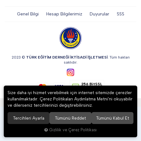
DİĞER
Genel Bilgi
Hesap Bilgilerimiz
Duyurular
SSS
KALEM & KALEM SETİ
KUPALAR
2023 ©
TÜRK EĞİTİM DERNEĞİ İKTİSADİ İŞLETMESİ
. Tüm hakları
saklıdır.
ŞAPKA
256 BitSSL
Encryption
Size daha iyi hizmet verebilmek için internet sitemizde çerezler
kullanılmaktadır. Çerez Politikaları Aydınlatma Metni’ni okuyabilir
®
Hipotenüs
Yeni Nesil E-Ticaret Sistemleri ile Hazırlanmıştır.
TERMOS & FİNCAN
ve dilerseniz tercihlerinizi değiştirebilirsiniz.
Tercihleri Ayarla
Tümünü Reddet
Tümünü Kabul Et
Gizlilik ve Çerez Politikası