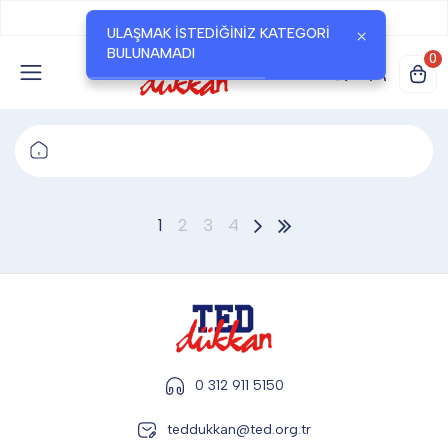
Okul
Seçiniz
TED DÜKKAN
ULAŞMAK ISTEDIĞINIZ KATEGORI
×
BULUNAMADI
0
TED YAYINLARI
TED LOKUM
1
2
3
4
ANAHTARLIK
BARDAK ALTLIĞI & MAGNET
0 312 911 5150
BLOKNOT & DEFTER
teddukkan@ted.org.tr