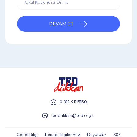
DİĞER
DEVAM ET
KALEM & KALEM SETİ
KUPALAR
ŞAPKA
TERMOS & FİNCAN
0 312 911 5150
teddukkan@ted.org.tr
Genel Bilgi
Hesap Bilgilerimiz
Duyurular
SSS