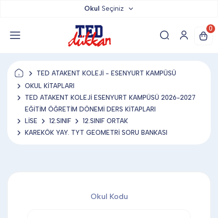
Okul
Seçiniz
TED DÜKKAN
0
TED YAYINLARI
TED ATAKENT KOLEJİ - ESENYURT KAMPÜSÜ
TED LOKUM
OKUL KİTAPLARI
TED ATAKENT KOLEJİ ESENYURT KAMPÜSÜ 2026-2027
EĞİTİM ÖĞRETİM DÖNEMİ DERS KİTAPLARI
ANAHTARLIK
LİSE
12.SINIF
12.SINIF ORTAK
KAREKÖK YAY. TYT GEOMETRİ SORU BANKASI
BARDAK ALTLIĞI & MAGNET
BLOKNOT & DEFTER
Okul Kodu