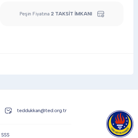
Peşin Fiyatına
2 TAKSİT İMKANI
teddukkan@ted.org.tr
SSS