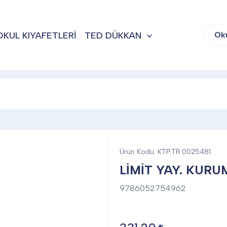
OKUL KIYAFETLERİ
TED DÜKKAN
Ok
Ürün Kodu:
KTP.TR.0025481
LİMİT YAY. KURU
9786052754962