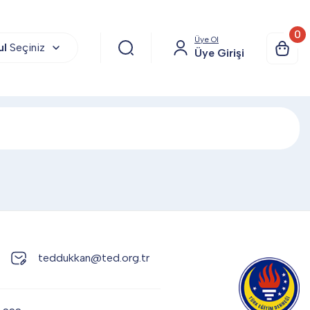
0
Üye Ol
ul
Seçiniz
Üye Girişi
teddukkan@ted.org.tr