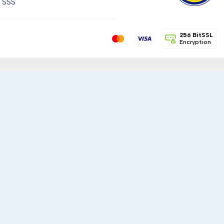
SSS
256 BitSSL
Encryption