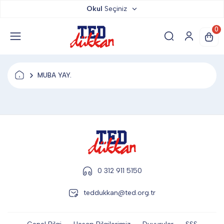
Okul
Seçiniz
TED DÜKKAN
0
TED YAYINLARI
MUBA YAY.
TED LOKUM
ANAHTARLIK
BARDAK ALTLIĞI & MAGNET
0 312 911 5150
teddukkan@ted.org.tr
BLOKNOT & DEFTER