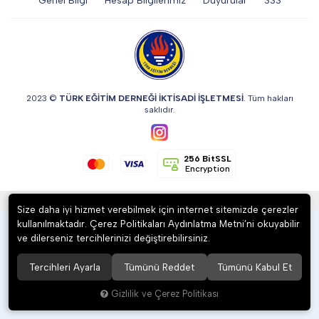
Genel Bilgi
Hesap Bilgilerimiz
Duyurular
SSS
DİĞER
KALEM & KALEM SETİ
2023 ©
TÜRK EĞİTİM DERNEĞİ İKTİSADİ İŞLETMESİ
. Tüm hakları
saklıdır.
KUPALAR
256 BitSSL
Encryption
ŞAPKA
®
Hipotenüs
Yeni Nesil E-Ticaret Sistemleri ile Hazırlanmıştır.
Size daha iyi hizmet verebilmek için internet sitemizde çerezler
kullanılmaktadır. Çerez Politikaları Aydınlatma Metni’ni okuyabilir
TERMOS & FİNCAN
ve dilerseniz tercihlerinizi değiştirebilirsiniz.
Tercihleri Ayarla
Tümünü Reddet
Tümünü Kabul Et
Gizlilik ve Çerez Politikası