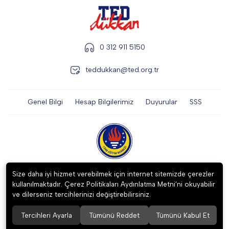
0 312 911 5150
teddukkan@ted.org.tr
Genel Bilgi
Hesap Bilgilerimiz
Duyurular
SSS
2023 ©
TÜRK EĞİTİM DERNEĞİ İKTİSADİ İŞLETMESİ
. Tüm hakları
Size daha iyi hizmet verebilmek için internet sitemizde çerezler
saklıdır.
kullanılmaktadır. Çerez Politikaları Aydınlatma Metni’ni okuyabilir
ve dilerseniz tercihlerinizi değiştirebilirsiniz.
Tercihleri Ayarla
Tümünü Reddet
Tümünü Kabul Et
256 BitSSL
Encryption