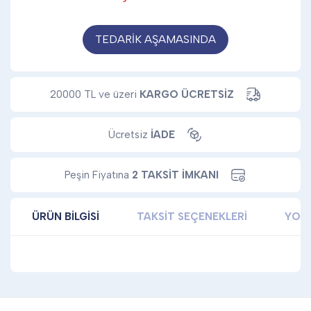
TEDARİK AŞAMASINDA
20000 TL ve üzeri
KARGO ÜCRETSİZ
Ücretsiz
İADE
Peşin Fiyatına
2 TAKSİT İMKANI
ÜRÜN BILGISI
TAKSIT SEÇENEKLERI
YOR