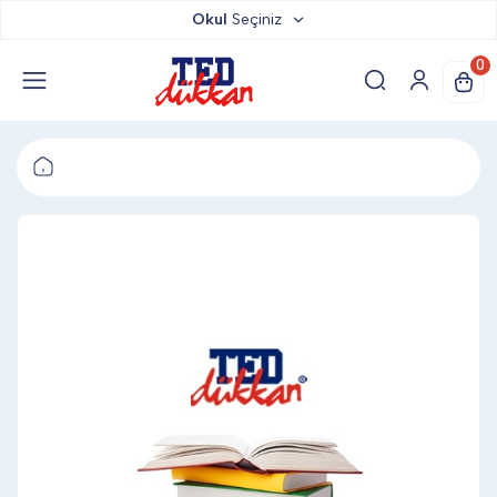
Okul
Seçiniz
TED DÜKKAN
0
TED YAYINLARI
TED LOKUM
ANAHTARLIK
BARDAK ALTLIĞI & MAGNET
BLOKNOT & DEFTER