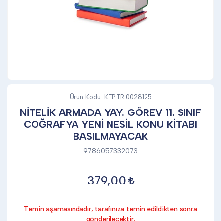
DİĞER
KALEM & KALEM SETİ
KUPALAR
Ürün Kodu:
KTP.TR.0028125
NİTELİK ARMADA YAY. GÖREV 11. SINIF
COĞRAFYA YENİ NESİL KONU KİTABI
ŞAPKA
BASILMAYACAK
9786057332073
TERMOS & FİNCAN
379,00
Temin aşamasındadır, tarafınıza temin edildikten sonra
gönderilecektir.