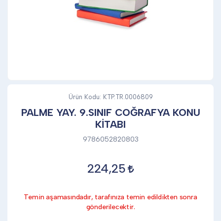
DİĞER
KALEM & KALEM SETİ
KUPALAR
Ürün Kodu:
KTP.TR.0006809
PALME YAY. 9.SINIF COĞRAFYA KONU
KİTABI
ŞAPKA
9786052820803
TERMOS & FİNCAN
224,25
Temin aşamasındadır, tarafınıza temin edildikten sonra
gönderilecektir.