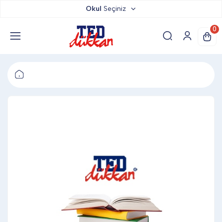
Okul
Seçiniz
TED DÜKKAN
0
TED YAYINLARI
TED LOKUM
ANAHTARLIK
BARDAK ALTLIĞI & MAGNET
BLOKNOT & DEFTER