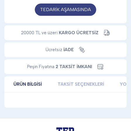
TEDARİK AŞAMASINDA
20000 TL ve üzeri
KARGO ÜCRETSİZ
Ücretsiz
İADE
Peşin Fiyatına
2 TAKSİT İMKANI
ÜRÜN BILGISI
TAKSIT SEÇENEKLERI
YOR