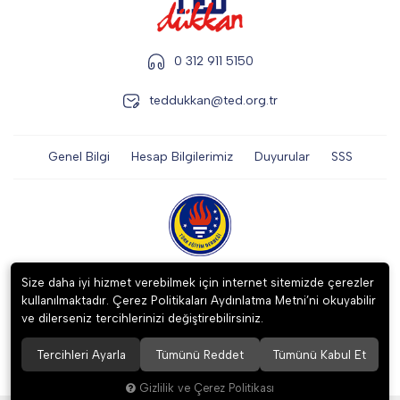
0 312 911 5150
teddukkan@ted.org.tr
Genel Bilgi
Hesap Bilgilerimiz
Duyurular
SSS
2023 ©
TÜRK EĞİTİM DERNEĞİ İKTİSADİ İŞLETMESİ
. Tüm hakları
Size daha iyi hizmet verebilmek için internet sitemizde çerezler
saklıdır.
kullanılmaktadır. Çerez Politikaları Aydınlatma Metni’ni okuyabilir
ve dilerseniz tercihlerinizi değiştirebilirsiniz.
Tercihleri Ayarla
Tümünü Reddet
Tümünü Kabul Et
256 BitSSL
Encryption
Gizlilik ve Çerez Politikası