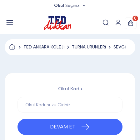
Okul
Seçiniz
TED DÜKKAN
0
TED YAYINLARI
TED ANKARA KOLEJİ
TURNA ÜRÜNLERİ
SEVGİ
TED LOKUM
ANAHTARLIK
Okul Kodu
BARDAK ALTLIĞI & MAGNET
BLOKNOT & DEFTER
DEVAM ET