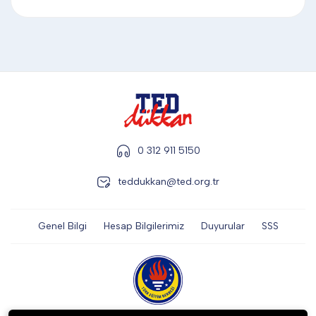
DİĞER
KALEM & KALEM SETİ
KUPALAR
0 312 911 5150
ŞAPKA
teddukkan@ted.org.tr
Genel Bilgi
Hesap Bilgilerimiz
Duyurular
SSS
TERMOS & FİNCAN