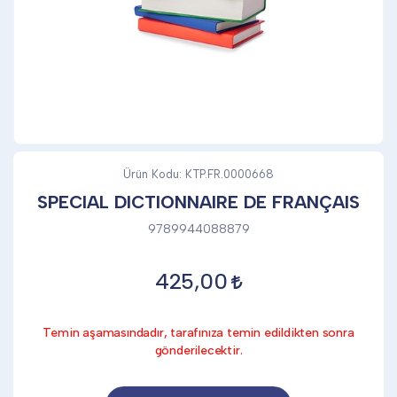
DİĞER
KALEM & KALEM SETİ
KUPALAR
Ürün Kodu:
KTP.FR.0000668
SPECIAL DICTIONNAIRE DE FRANÇAIS
ŞAPKA
9789944088879
425,00
TERMOS & FİNCAN
Temin aşamasındadır, tarafınıza temin edildikten sonra
gönderilecektir.