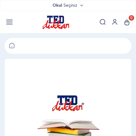
Okul
Seçiniz
TED DÜKKAN
0
TED YAYINLARI
TED LOKUM
ANAHTARLIK
BARDAK ALTLIĞI & MAGNET
BLOKNOT & DEFTER