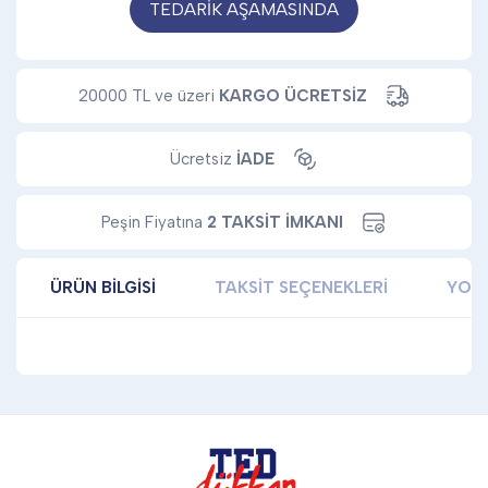
TEDARİK AŞAMASINDA
20000 TL ve üzeri
KARGO ÜCRETSİZ
Ücretsiz
İADE
Peşin Fiyatına
2 TAKSİT İMKANI
ÜRÜN BILGISI
TAKSIT SEÇENEKLERI
YOR