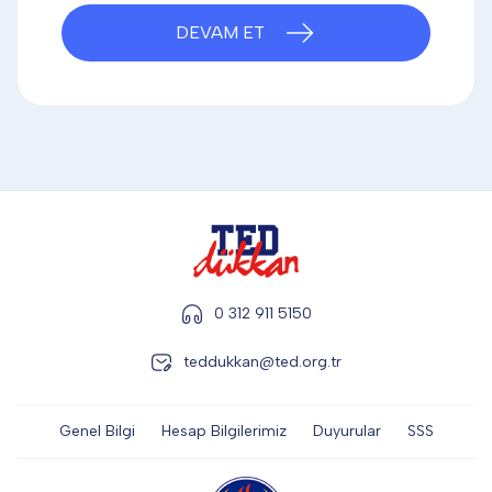
DİĞER
DEVAM ET
KALEM & KALEM SETİ
KUPALAR
ŞAPKA
0 312 911 5150
teddukkan@ted.org.tr
TERMOS & FİNCAN
Genel Bilgi
Hesap Bilgilerimiz
Duyurular
SSS