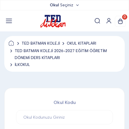
Okul
Seçiniz
TED DÜKKAN
0
TED YAYINLARI
TED BATMAN KOLEJİ
OKUL KİTAPLARI
TED LOKUM
TED BATMAN KOLEJİ 2026-2027 EĞİTİM ÖĞRETİM
DÖNEMİ DERS KİTAPLARI
İLKOKUL
ANAHTARLIK
BARDAK ALTLIĞI & MAGNET
Okul Kodu
BLOKNOT & DEFTER