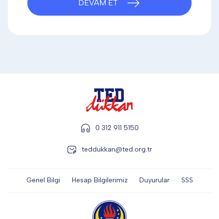
DEVAM ET
DİĞER
KALEM & KALEM SETİ
KUPALAR
ŞAPKA
0 312 911 5150
teddukkan@ted.org.tr
TERMOS & FİNCAN
Genel Bilgi
Hesap Bilgilerimiz
Duyurular
SSS