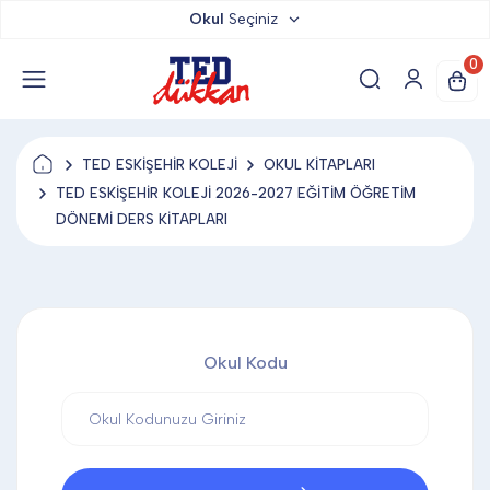
Okul
Seçiniz
TED DÜKKAN
0
TED YAYINLARI
TED ESKİŞEHİR KOLEJİ
OKUL KİTAPLARI
TED LOKUM
TED ESKİŞEHİR KOLEJİ 2026-2027 EĞİTİM ÖĞRETİM
DÖNEMİ DERS KİTAPLARI
ANAHTARLIK
BARDAK ALTLIĞI & MAGNET
Okul Kodu
BLOKNOT & DEFTER