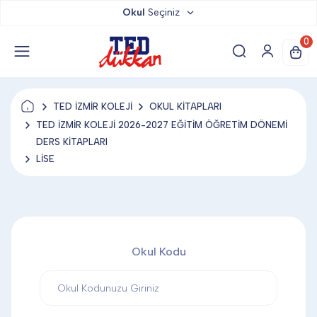
Okul
Seçiniz
TED DÜKKAN
0
TED YAYINLARI
TED İZMİR KOLEJİ
OKUL KİTAPLARI
TED LOKUM
TED İZMİR KOLEJİ 2026-2027 EĞİTİM ÖĞRETİM DÖNEMİ
DERS KİTAPLARI
LİSE
ANAHTARLIK
BARDAK ALTLIĞI & MAGNET
Okul Kodu
BLOKNOT & DEFTER