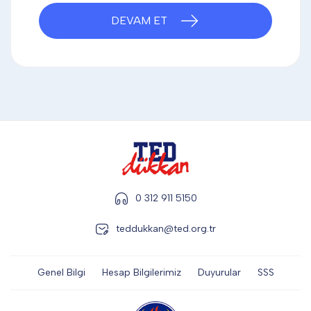
DİĞER
DEVAM ET
KALEM & KALEM SETİ
KUPALAR
ŞAPKA
0 312 911 5150
teddukkan@ted.org.tr
TERMOS & FİNCAN
Genel Bilgi
Hesap Bilgilerimiz
Duyurular
SSS