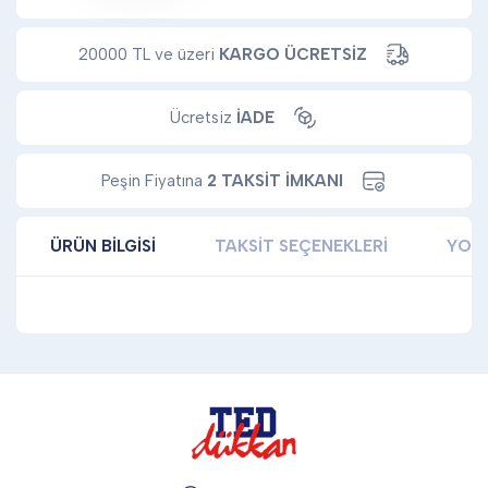
20000 TL ve üzeri
KARGO ÜCRETSİZ
Ücretsiz
İADE
Peşin Fiyatına
2 TAKSİT İMKANI
ÜRÜN BILGISI
TAKSIT SEÇENEKLERI
YOR