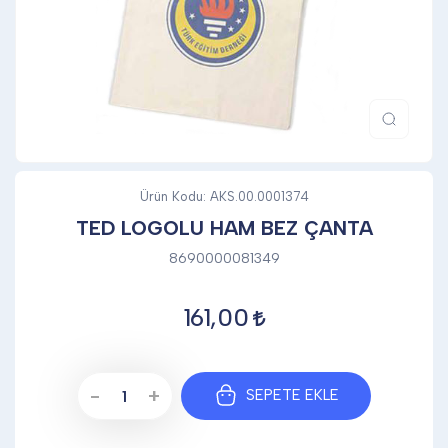
DİĞER
KALEM & KALEM SETİ
KUPALAR
Ürün Kodu:
AKS.00.0001374
TED LOGOLU HAM BEZ ÇANTA
ŞAPKA
8690000081349
161,00
TERMOS & FİNCAN
-
+
SEPETE EKLE