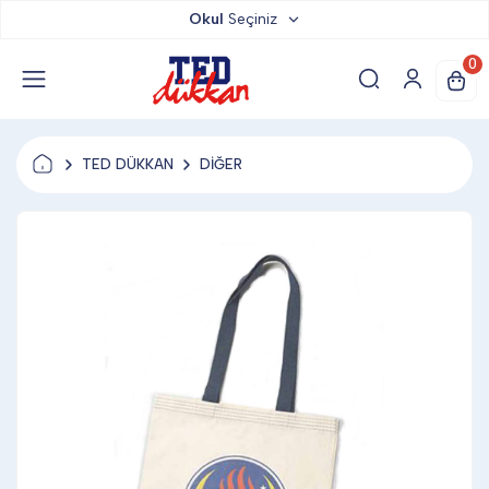
Okul
Seçiniz
TED DÜKKAN
0
TED YAYINLARI
TED DÜKKAN
DİĞER
TED LOKUM
ANAHTARLIK
BARDAK ALTLIĞI & MAGNET
BLOKNOT & DEFTER