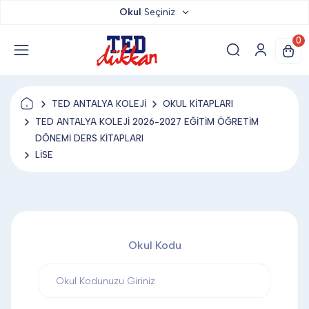
Okul
Seçiniz
TED DÜKKAN
0
TED YAYINLARI
TED ANTALYA KOLEJİ
OKUL KİTAPLARI
TED LOKUM
TED ANTALYA KOLEJİ 2026-2027 EĞİTİM ÖĞRETİM
DÖNEMİ DERS KİTAPLARI
LİSE
ANAHTARLIK
BARDAK ALTLIĞI & MAGNET
Okul Kodu
BLOKNOT & DEFTER