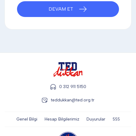
DİĞER
DEVAM ET
KALEM & KALEM SETİ
KUPALAR
ŞAPKA
0 312 911 5150
teddukkan@ted.org.tr
TERMOS & FİNCAN
Genel Bilgi
Hesap Bilgilerimiz
Duyurular
SSS