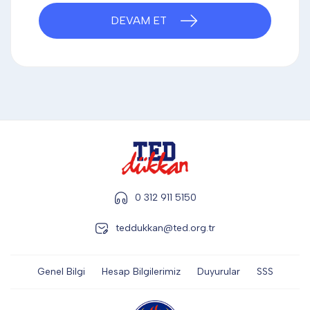
DİĞER
DEVAM ET
KALEM & KALEM SETİ
KUPALAR
ŞAPKA
0 312 911 5150
teddukkan@ted.org.tr
TERMOS & FİNCAN
Genel Bilgi
Hesap Bilgilerimiz
Duyurular
SSS