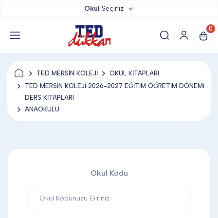
Okul
Seçiniz
TED DÜKKAN
0
TED YAYINLARI
TED MERSİN KOLEJİ
OKUL KİTAPLARI
TED LOKUM
TED MERSİN KOLEJİ 2026-2027 EĞİTİM ÖĞRETİM DÖNEMİ
DERS KİTAPLARI
ANAOKULU
ANAHTARLIK
BARDAK ALTLIĞI & MAGNET
Okul Kodu
BLOKNOT & DEFTER