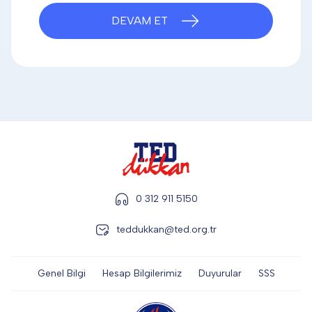
DİĞER
DEVAM ET
KALEM & KALEM SETİ
KUPALAR
ŞAPKA
0 312 911 5150
teddukkan@ted.org.tr
TERMOS & FİNCAN
Genel Bilgi
Hesap Bilgilerimiz
Duyurular
SSS