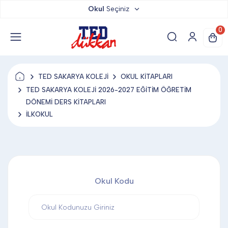
Okul
Seçiniz
TED DÜKKAN
0
TED YAYINLARI
TED SAKARYA KOLEJİ
OKUL KİTAPLARI
TED LOKUM
TED SAKARYA KOLEJİ 2026-2027 EĞİTİM ÖĞRETİM
DÖNEMİ DERS KİTAPLARI
İLKOKUL
ANAHTARLIK
BARDAK ALTLIĞI & MAGNET
Okul Kodu
BLOKNOT & DEFTER