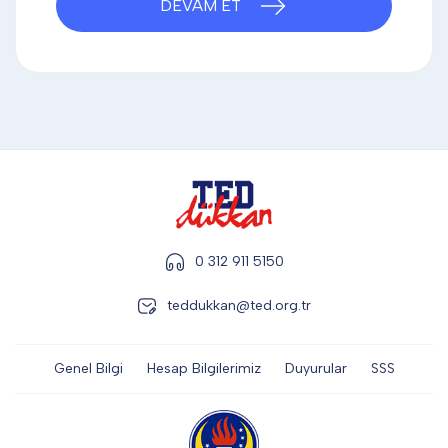
DEVAM ET
DİĞER
KALEM & KALEM SETİ
KUPALAR
ŞAPKA
0 312 911 5150
teddukkan@ted.org.tr
TERMOS & FİNCAN
Genel Bilgi
Hesap Bilgilerimiz
Duyurular
SSS