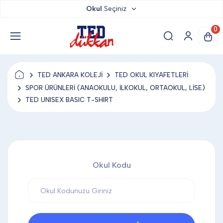
Okul
Seçiniz
TED DÜKKAN
0
TED YAYINLARI
TED ANKARA KOLEJİ
TED OKUL KIYAFETLERİ
TED LOKUM
SPOR ÜRÜNLERİ (ANAOKULU, İLKOKUL, ORTAOKUL, LİSE)
TED UNISEX BASIC T-SHIRT
ANAHTARLIK
BARDAK ALTLIĞI & MAGNET
Okul Kodu
BLOKNOT & DEFTER