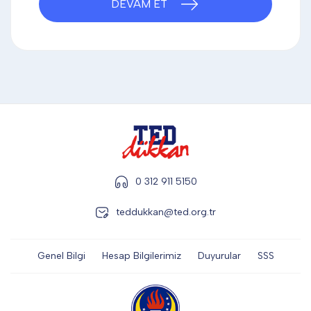
DEVAM ET
DİĞER
KALEM & KALEM SETİ
KUPALAR
ŞAPKA
0 312 911 5150
teddukkan@ted.org.tr
TERMOS & FİNCAN
Genel Bilgi
Hesap Bilgilerimiz
Duyurular
SSS