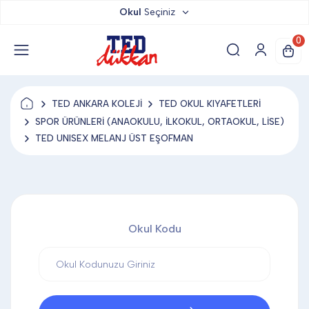
Okul
Seçiniz
TED DÜKKAN
0
TED YAYINLARI
TED ANKARA KOLEJİ
TED OKUL KIYAFETLERİ
TED LOKUM
SPOR ÜRÜNLERİ (ANAOKULU, İLKOKUL, ORTAOKUL, LİSE)
TED UNISEX MELANJ ÜST EŞOFMAN
ANAHTARLIK
BARDAK ALTLIĞI & MAGNET
Okul Kodu
BLOKNOT & DEFTER