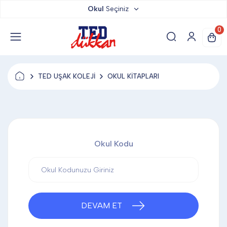
Okul
Seçiniz
TED DÜKKAN
0
TED YAYINLARI
TED UŞAK KOLEJİ
OKUL KİTAPLARI
TED LOKUM
ANAHTARLIK
Okul Kodu
BARDAK ALTLIĞI & MAGNET
BLOKNOT & DEFTER
DEVAM ET