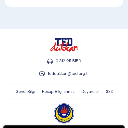
DİĞER
KALEM & KALEM SETİ
KUPALAR
0 312 911 5150
ŞAPKA
teddukkan@ted.org.tr
Genel Bilgi
Hesap Bilgilerimiz
Duyurular
SSS
TERMOS & FİNCAN