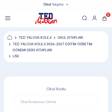
Okul
Seçiniz
TED DÜKKAN
0
TED YAYINLARI
TED YALOVA KOLEJİ
OKUL KİTAPLARI
TED LOKUM
TED YALOVA KOLEJİ 2026-2027 EĞİTİM ÖĞRETİM
DÖNEMİ DERS KİTAPLARI
LİSE
ANAHTARLIK
BARDAK ALTLIĞI & MAGNET
Okul Kodu
BLOKNOT & DEFTER