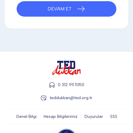
DİĞER
DEVAM ET
KALEM & KALEM SETİ
KUPALAR
ŞAPKA
0 312 911 5150
teddukkan@ted.org.tr
TERMOS & FİNCAN
Genel Bilgi
Hesap Bilgilerimiz
Duyurular
SSS