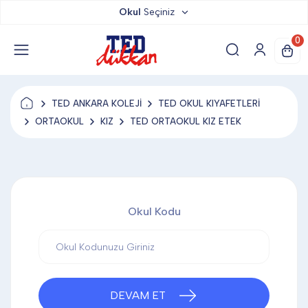
Okul
Seçiniz
TED DÜKKAN
0
TED YAYINLARI
TED ANKARA KOLEJİ
TED OKUL KIYAFETLERİ
TED LOKUM
ORTAOKUL
KIZ
TED ORTAOKUL KIZ ETEK
ANAHTARLIK
Okul Kodu
BARDAK ALTLIĞI & MAGNET
BLOKNOT & DEFTER
DEVAM ET