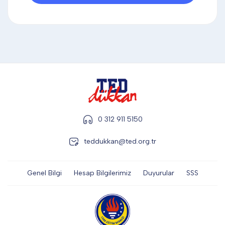
DİĞER
KALEM & KALEM SETİ
KUPALAR
0 312 911 5150
ŞAPKA
teddukkan@ted.org.tr
TERMOS & FİNCAN
Genel Bilgi
Hesap Bilgilerimiz
Duyurular
SSS