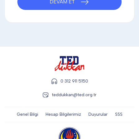
DEVAM ET
DİĞER
KALEM & KALEM SETİ
KUPALAR
ŞAPKA
0 312 911 5150
teddukkan@ted.org.tr
TERMOS & FİNCAN
Genel Bilgi
Hesap Bilgilerimiz
Duyurular
SSS