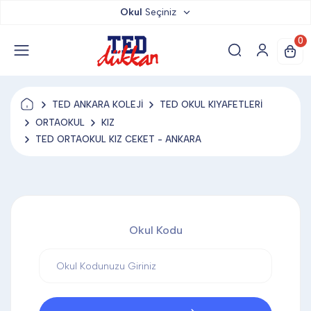
Okul
Seçiniz
TED DÜKKAN
0
TED YAYINLARI
TED ANKARA KOLEJİ
TED OKUL KIYAFETLERİ
TED LOKUM
ORTAOKUL
KIZ
TED ORTAOKUL KIZ CEKET - ANKARA
ANAHTARLIK
BARDAK ALTLIĞI & MAGNET
Okul Kodu
BLOKNOT & DEFTER