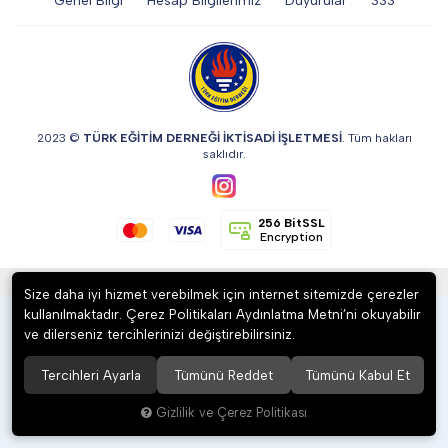
Genel Bilgi
Hesap Bilgilerimiz
Duyurular
SSS
DİĞER
KALEM & KALEM SETİ
2023 ©
TÜRK EĞİTİM DERNEĞİ İKTİSADİ İŞLETMESİ
. Tüm hakları
saklıdır.
KUPALAR
256 BitSSL
Encryption
ŞAPKA
®
Hipotenüs
Yeni Nesil E-Ticaret Sistemleri ile Hazırlanmıştır.
Size daha iyi hizmet verebilmek için internet sitemizde çerezler
kullanılmaktadır. Çerez Politikaları Aydınlatma Metni’ni okuyabilir
TERMOS & FİNCAN
ve dilerseniz tercihlerinizi değiştirebilirsiniz.
Tercihleri Ayarla
Tümünü Reddet
Tümünü Kabul Et
Gizlilik ve Çerez Politikası