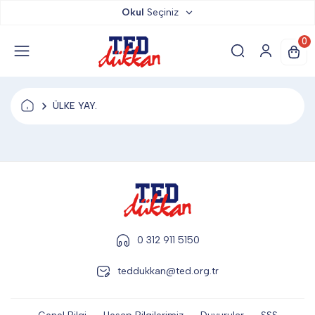
Okul
Seçiniz
TED DÜKKAN
0
TED YAYINLARI
ÜLKE YAY.
TED LOKUM
ANAHTARLIK
BARDAK ALTLIĞI & MAGNET
0 312 911 5150
teddukkan@ted.org.tr
BLOKNOT & DEFTER