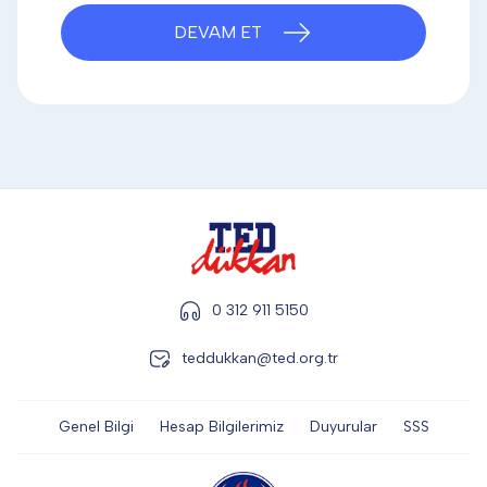
DİĞER
DEVAM ET
KALEM & KALEM SETİ
KUPALAR
ŞAPKA
0 312 911 5150
teddukkan@ted.org.tr
TERMOS & FİNCAN
Genel Bilgi
Hesap Bilgilerimiz
Duyurular
SSS