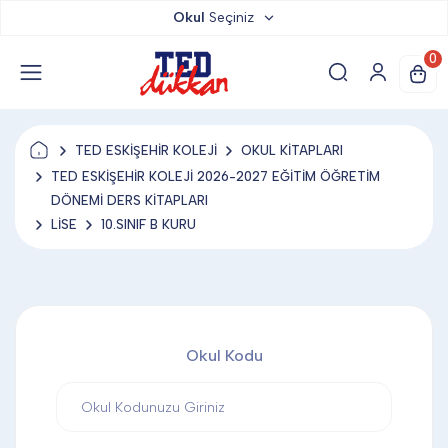
Okul
Seçiniz
TED DÜKKAN
0
TED YAYINLARI
TED ESKİŞEHİR KOLEJİ
OKUL KİTAPLARI
TED LOKUM
TED ESKİŞEHİR KOLEJİ 2026-2027 EĞİTİM ÖĞRETİM
DÖNEMİ DERS KİTAPLARI
LİSE
10.SINIF B KURU
ANAHTARLIK
BARDAK ALTLIĞI & MAGNET
Okul Kodu
BLOKNOT & DEFTER